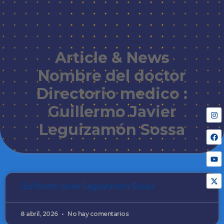
Article & News
Nombre del doctor
Directorio medico :
Guillermo Javier
Leguizamón Sossa
Guillermo Javier Leguizamón Sossa
8 abril, 2026
No hay comentarios