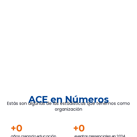
ACE en Números
Estás son algúnas de las estádisticas que tenemos como
organización
+
0
+
0
años creando educación
eventos presenciales en 2024