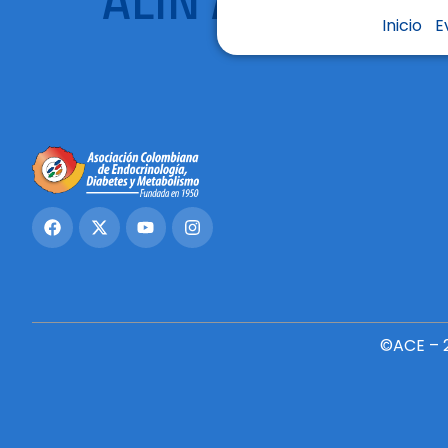
ALIN Abreu Lom
Inicio
E
©ACE – 2