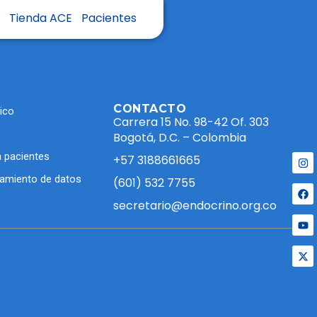
s
Tienda ACE
Pacientes
CONTACTO
ico
Carrera 15 No. 98-42 Of. 303
Bogotá, D.C. – Colombia
 pacientes
+57 3188661665
atamiento de datos
(601) 532 7755
secretario@endocrino.org.co