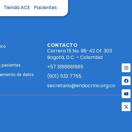
s
Tienda ACE
Pacientes
CONTACTO
ico
Carrera 15 No. 98-42 Of. 303
Bogotá, D.C. – Colombia
 pacientes
+57 3188661665
atamiento de datos
(601) 532 7755
secretario@endocrino.org.co