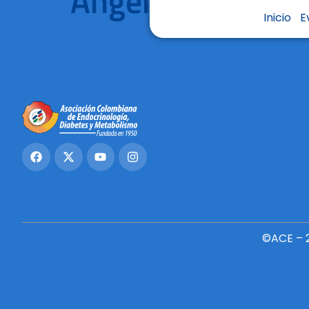
Angélica Gonzále
Inicio
E
©ACE – 2