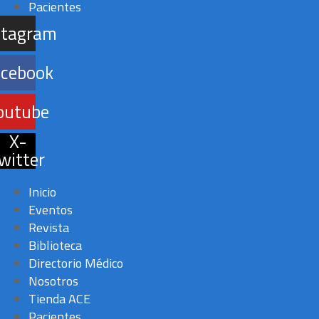
Pacientes
stagram
acebook
outube
X-
witter
Inicio
Eventos
Revista
Biblioteca
Directorio Médico
Nosotros
Tienda ACE
Pacientes