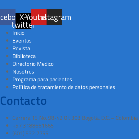
acebook
X-
Youtube
Instagram
twitter
Inicio
Eventos
Revista
Biblioteca
Directorio Medico
Nosotros
Programa para pacientes
Política de tratamiento de datos personales
Contacto
Carrera 15 No. 98-42 Of. 303 Bogotá, D.C. – Colombia
+57 3188661665
(601) 532 7755