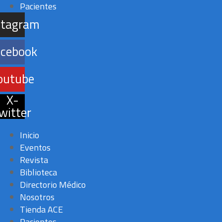
Pacientes
stagram
acebook
outube
X-
witter
Inicio
Eventos
Revista
Biblioteca
Directorio Médico
Nosotros
Tienda ACE
Pacientes