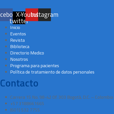
acebook
X-
Youtube
Instagram
twitter
Inicio
Eventos
Revista
Biblioteca
Directorio Medico
Nosotros
Programa para pacientes
Política de tratamiento de datos personales
Contacto
Carrera 15 No. 98-42 Of. 303 Bogotá, D.C. – Colombia
+57 3188661665
(601) 532 7755