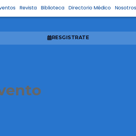
ando lo Clásico: 
ventos
Revista
Biblioteca
Directorio Médico
Nosotro
RESGISTRATE
evento