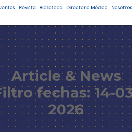
ventos
Revista
Biblioteca
Directorio Médico
Nosotro
Article & News
Filtro fechas: 14-03
2026