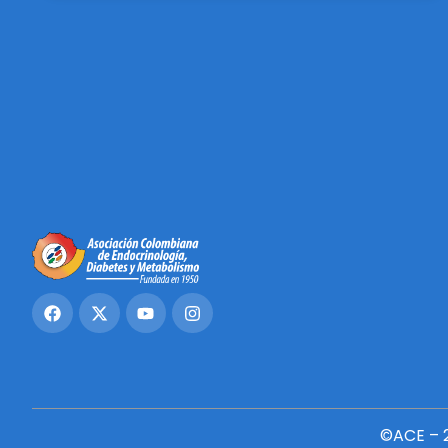
©ACE – 2