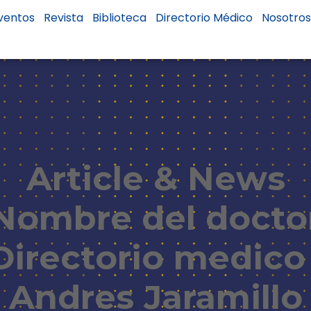
ventos
Revista
Biblioteca
Directorio Médico
Nosotro
Article & News
Nombre del docto
Directorio medico 
Andres Jaramillo