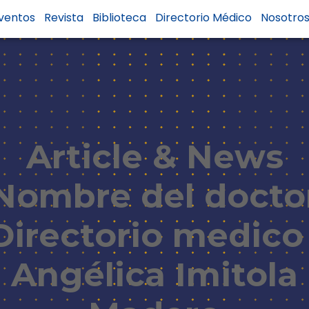
ventos
Revista
Biblioteca
Directorio Médico
Nosotro
Article & News
Nombre del docto
Directorio medico 
Angélica Imitola