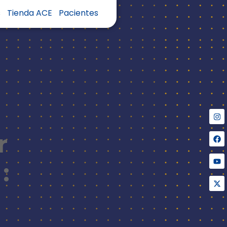
s
Tienda ACE
Pacientes
r
: