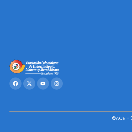
©ACE – 2