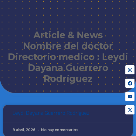
Article & News
Nombre del doctor
Directorio medico : Leydi
Dayana Guerrero
Rodríguez
Leydi Dayana Guerrero Rodríguez
8 abril, 2026
No hay comentarios