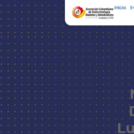
Inicio
E
Lu