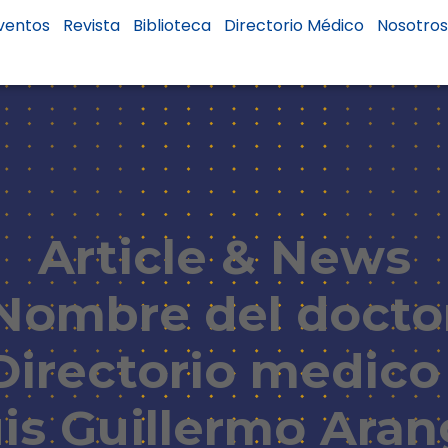
ventos
Revista
Biblioteca
Directorio Médico
Nosotro
Article & News
Nombre del docto
Directorio medico 
is Guillermo Ara