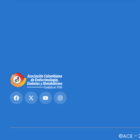
©ACE – 2