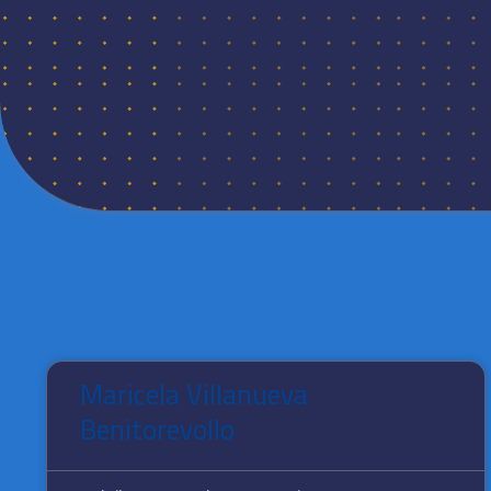
Maricela Villanueva
Benitorevollo