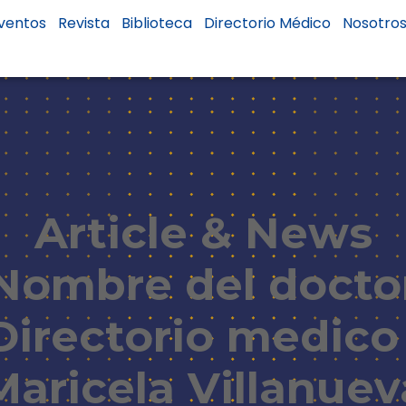
ventos
Revista
Biblioteca
Directorio Médico
Nosotro
Article & News
Nombre del docto
Directorio medico 
Maricela Villanuev