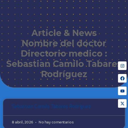
Article & News
Nombre del doctor
Directorio medico :
Sebastian Camilo Tabares
Rodríguez
Sebastian Camilo Tabares Rodríguez
8 abril, 2026
No hay comentarios