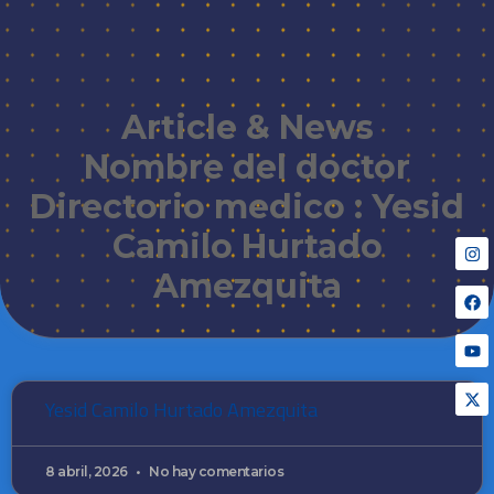
Article & News
Nombre del doctor
Directorio medico : Yesid
Camilo Hurtado
Amezquita
Yesid Camilo Hurtado Amezquita
8 abril, 2026
No hay comentarios