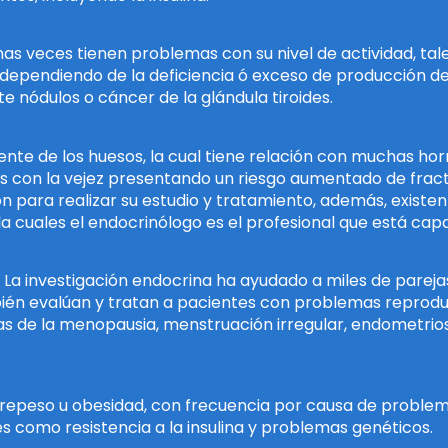
unas veces tienen problemas con su nivel de actividad, ta
 dependiendo de la deficiencia ó exceso de producción d
e nódulos o cáncer de la glándula tiroides.
nte de los huesos, la cual tiene relación con muchas ho
s con la vejez presentando un riesgo aumentado de frac
n para realizar su estudio y tratamiento, además, exis
a cuales el endocrinólogo es el profesional que está capa
il. La investigación endocrina ha ayudado a miles de parej
también evalúan y tratan a pacientes con problemas repro
s de la menopausia, menstruación irregular, endometriosi
brepeso u obesidad, con frecuencia por causa de proble
es como resistencia a la insulina y problemas genéticos.