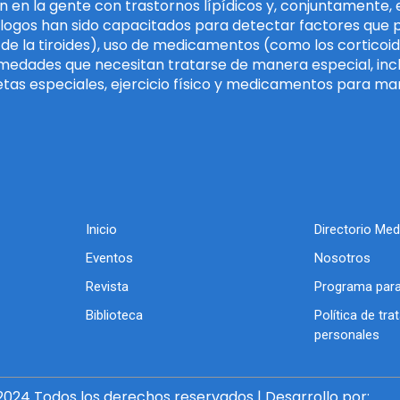
n en la gente con trastornos lípídicos y, conjuntamente,
logos han sido capacitados para detectar factores que pu
de la tiroides), uso de medicamentos (como los corticoi
medades que necesitan tratarse de manera especial, incl
etas especiales, ejercicio físico y medicamentos para mane
Inicio
Directorio Med
Eventos
Nosotros
Revista
Programa para
Biblioteca
Política de tr
personales
024 Todos los derechos reservados | Desarrollo por: