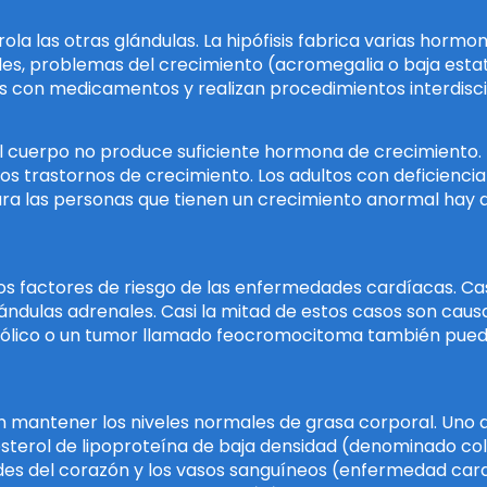
rola las otras glándulas. La hipófisis fabrica varias horm
uales, problemas del crecimiento (acromegalia o baja est
s con medicamentos y realizan procedimientos interdiscip
 el cuerpo no produce suficiente hormona de crecimiento. 
s trastornos de crecimiento. Los adultos con deficiencia
a las personas que tienen un crecimiento anormal hay disp
los factores de riesgo de las enfermedades cardíacas. Cas
ándulas adrenales. Casi la mitad de estos casos son cau
abólico o un tumor llamado feocromocitoma también pued
 en mantener los niveles normales de grasa corporal. Uno
esterol de lipoproteína de baja densidad (denominado colest
es del corazón y los vasos sanguíneos (enfermedad card