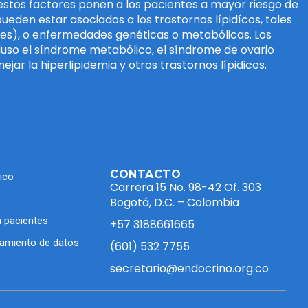
 estos factores ponen a los pacientes a mayor riesgo de
eden estar asociados a los trastornos lípidícos, tales
des), o enfermedades genéticas o metabólicas. Los
uso el síndrome metabólico, el síndrome de ovario
jar la hiperlipidemia y otros trastornos lípidicos.
CONTACTO
ico
Carrera 15 No. 98-42 Of. 303
Bogotá, D.C. – Colombia
 pacientes
+57 3188661665
atamiento de datos
(601) 532 7755
secretario@endocrino.org.co