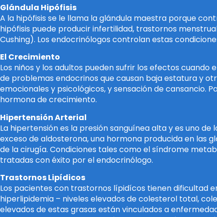
Glándula Hipófisis
A la hipófisis se le llama la glándula maestra porque cont
hipófisis puede producir infertilidad, trastornos menstr
Cushing). Los endocrinólogos controlan estas condicione
El Crecimiento
Los niños y los adultos pueden sufrir los efectos cuando
de problemas endocrinos que causan baja estatura y otro
emocionales y psicológicos, y sensación de cansancio. Par
hormona de crecimiento.
Hipertensión Arterial
La hipertensión es la presión sanguínea alta y es uno de 
exceso de aldosterona, una hormona producida en las gl
de la cirugía. Condiciones tales como el síndrome met
tratadas con éxito por el endocrinólogo.
Trastornos Lipídicos
Los pacientes con trastornos lípidícos tienen dificultad
hiperlipidemia – niveles elevados de colesterol total, col
elevados de estas grasas están vinculados a enfermedad