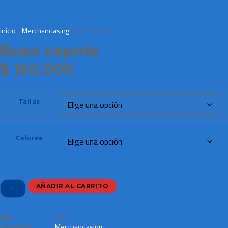
Inicio
/
Merchandasing
/ Buzo capota
Buzo capota
$
150.000
Tallas
Colores
AÑADIR AL CARRITO
SKU
N/A
Categoría
Merchandasing