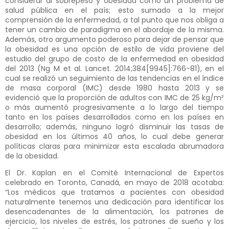
considerar al sobrepeso y obesidad como un problema de
salud pública en el país; esto sumado a la mejor
comprensión de la enfermedad, a tal punto que nos obliga a
tener un cambio de paradigma en el abordaje de la misma.
Además, otro argumento poderoso para dejar de pensar que
la obesidad es una opción de estilo de vida proviene del
estudio del grupo de costo de la enfermedad en obesidad
del 2013 (Ng M et al. Lancet. 2014;384[9945]:766-81), en el
cual se realizó un seguimiento de las tendencias en el índice
de masa corporal (IMC) desde 1980 hasta 2013 y se
evidenció que la proporción de adultos con IMC de 25 kg/m²
o más aumentó progresivamente a lo largo del tiempo
tanto en los países desarrollados como en los países en
desarrollo; además, ninguno logró disminuir las tasas de
obesidad en los últimos 40 años, lo cual debe generar
políticas claras para minimizar esta escalada abrumadora
de la obesidad.
El Dr. Kaplan en el Comité Internacional de Expertos
celebrado en Toronto, Canadá, en mayo de 2018 acotaba:
“Los médicos que tratamos a pacientes con obesidad
naturalmente tenemos una dedicación para identificar los
desencadenantes de la alimentación, los patrones de
ejercicio, los niveles de estrés, los patrones de sueño y los